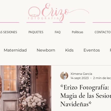
AS SESIONES
PAQUETES
FAQ
Políticas
CONTACTO
Maternidad
Newborn
Kids
Eventos
Ximena Garcia
14 sept 2023
2 min de le
*Erizo Fotografía:
Magia de las Sesio
Navideñas*