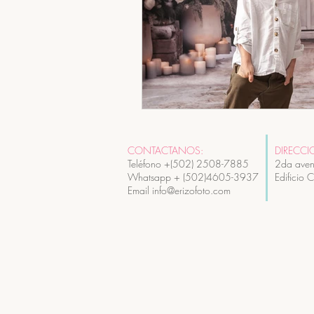
CONTACTANOS:
DIRECCI
Teléfono +(502) 2508-7885
2da aven
Whatsapp + (502)4605-3937
Edificio 
Email info@erizofoto.com