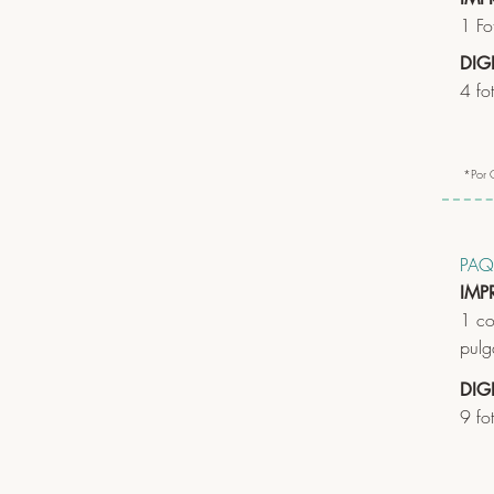
1 Fo
DIG
4 fo
*Por 
PAQ
IMP
1 co
pulg
DIG
9 fo