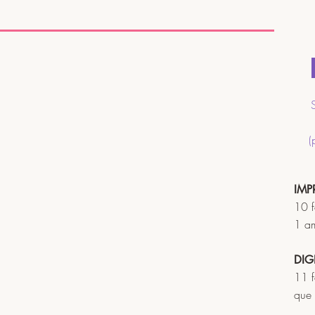
(
IMP
10 f
1 a
DIG
11 f
que 