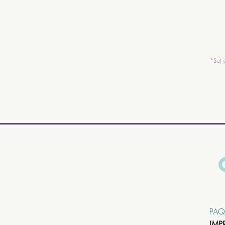
*Set 
PAQ
IMP