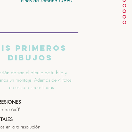
Fines de semana Q990
is primeros
dibujos
esión de trae el dibujo de tu hijo y
emos un montaje. Además de 4 fotos
en estudio super lindas
RESIONES
to de 6x8"
ITALES
tos en alta resolución