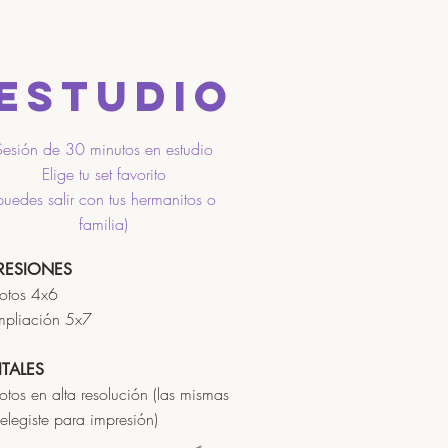
Estudio
Sesión de 30 minutos en estudio
Elige tu set favorito
puedes salir con tus hermanitos o
familia)
RESIONES
otos 4x6
mpliación 5x7
ITALES
otos en alta resolución (las mismas
elegiste para impresión)