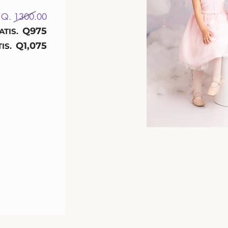
Q. 1300
.00
Q975
ATIS.
Q1,075
IS.