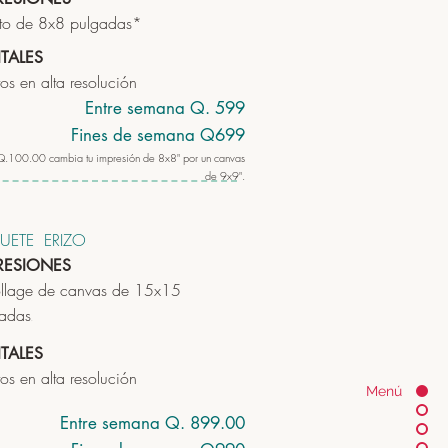
to de 8x8 pulgadas*
ITALES
tos en alta resolución
Entre semana Q. 599
Fines de semana Q699
Q.100.00 cambia tu impresión de 8x8" por un canvas
de 9x9".
UETE ERIZO
RESIONES
llage de canvas de 15x15
adas
.
ITALES
tos en alta resolución
Menú
Entre semana Q. 899.00